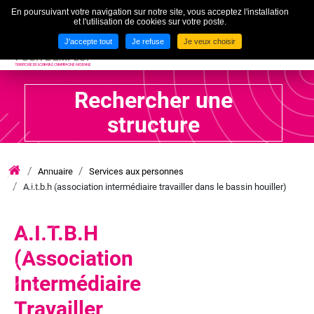
En poursuivant votre navigation sur notre site, vous acceptez l'installation
To
et l'utilisation de cookies sur votre poste.
MENU
J'accepte tout
Je refuse
Je veux choisir
Rechercher une
structure
Annuaire
Services aux personnes
iae
A.i.t.b.h (association intermédiaire travailler dans le bassin houiller)
grand
est
lca
A.I.T.B.H
(Association
Intermédiaire
Travailler