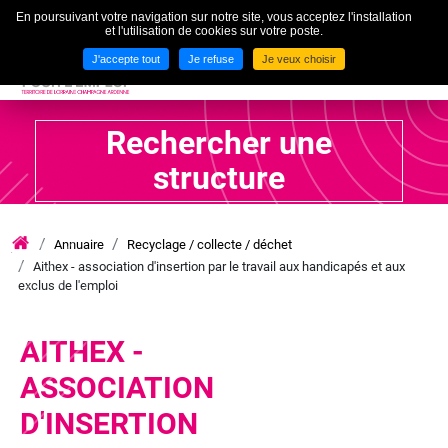
En poursuivant votre navigation sur notre site, vous acceptez l'installation
To
et l'utilisation de cookies sur votre poste.
MENU
J'accepte tout
Je refuse
Je veux choisir
Rechercher une
structure
Annuaire
Recyclage / collecte / déchet
iae
Aithex - association d'insertion par le travail aux handicapés et aux
grand
exclus de l'emploi
est
lca
AITHEX -
ASSOCIATION
D'INSERTION