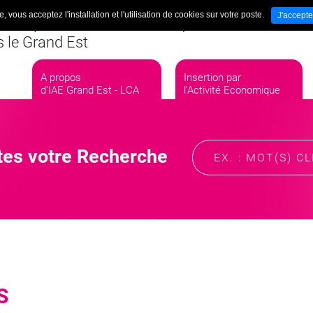
, vous acceptez l'installation et l'utilisation de cookies sur votre poste.
J'accepte
rtion par l'Activité Economique
Nos Newsle
 le Grand Est
A propos
Insertion par
d'IAE Grand Est - LCA
l'Activité Economique
tes votre Recherche
S