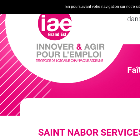
En poursuivant votre navigation sur notre site
Inse
dans
Faî
SAINT NABOR SERVICE