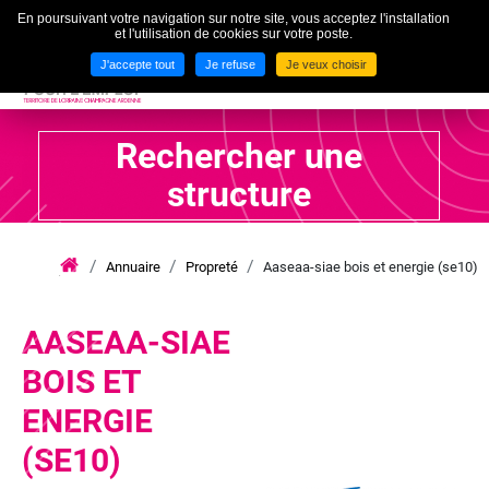
En poursuivant votre navigation sur notre site, vous acceptez l'installation
To
et l'utilisation de cookies sur votre poste.
MENU
J'accepte tout
Je refuse
Je veux choisir
Rechercher une
structure
Annuaire
Propreté
Aaseaa-siae bois et energie (se10)
iae
grand
est
lca
AASEAA-SIAE
BOIS ET
ENERGIE
(SE10)