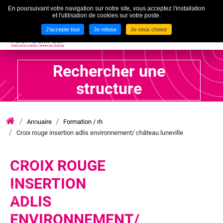
En poursuivant votre navigation sur notre site, vous acceptez l'installation
To
et l'utilisation de cookies sur votre poste.
MENU
J'accepte tout
Je refuse
Je veux choisir
Rechercher une
structure
Annuaire
Formation / rh
iae
Croix rouge insertion adlis environnement/ château luneville
grand
est
lca
CROIX ROUGE
INSERTION
ADLIS
ENVIRONNEMENT/