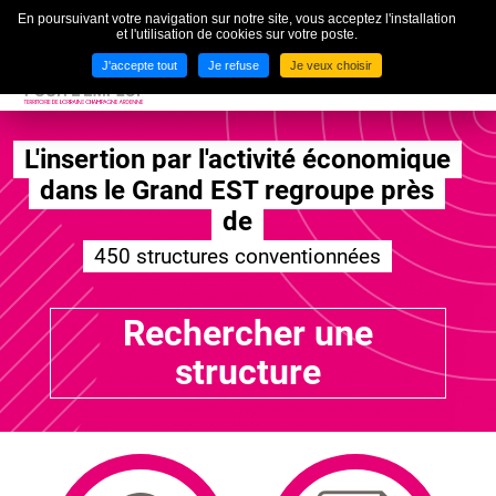
En poursuivant votre navigation sur notre site, vous acceptez l'installation
To
et l'utilisation de cookies sur votre poste.
MENU
J'accepte tout
Je refuse
Je veux choisir
L'insertion par l'activité économique
dans le Grand EST regroupe près
de
450 structures conventionnées
Rechercher une
structure