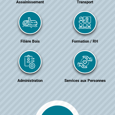
Assainissement
Transport
Filière Bois
Formation / RH
Administration
Services aux Personnes