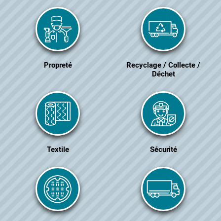
Propreté
Recyclage / Collecte /
Déchet
Textile
Sécurité