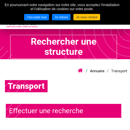
En poursuivant votre navigation sur notre site, vous acceptez l'installation
To
et l'utilisation de cookies sur votre poste.
MENU
J'accepte tout
Je refuse
Je veux choisir
Rechercher une
structure
Annuaire
Transport
iae
grand
Transport
est
lca
Effectuer une recherche