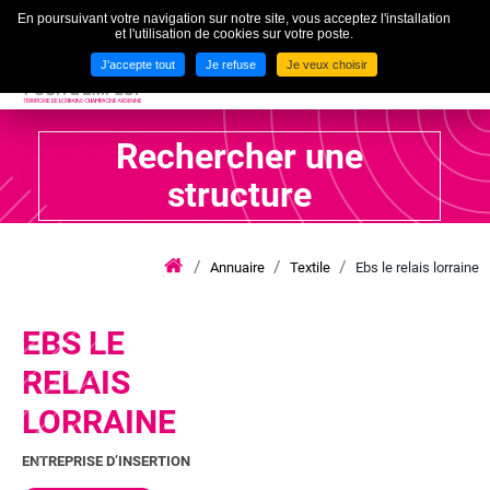
En poursuivant votre navigation sur notre site, vous acceptez l'installation
To
et l'utilisation de cookies sur votre poste.
MENU
J'accepte tout
Je refuse
Je veux choisir
Rechercher une
structure
Annuaire
Textile
Ebs le relais lorraine
iae
grand
est
lca
EBS LE
RELAIS
LORRAINE
ENTREPRISE D’INSERTION