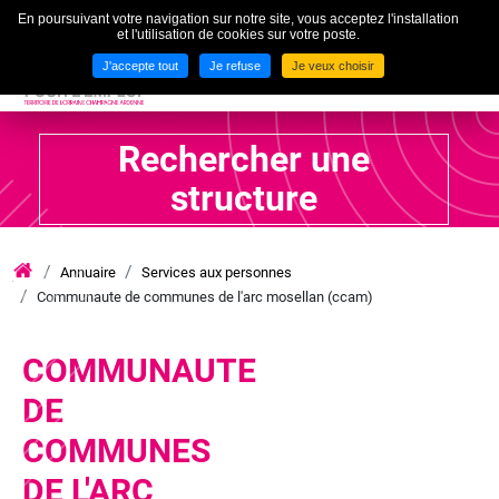
En poursuivant votre navigation sur notre site, vous acceptez l'installation
To
et l'utilisation de cookies sur votre poste.
MENU
J'accepte tout
Je refuse
Je veux choisir
Rechercher une
structure
Annuaire
Services aux personnes
iae
Communaute de communes de l'arc mosellan (ccam)
grand
est
lca
COMMUNAUTE
DE
COMMUNES
DE L'ARC