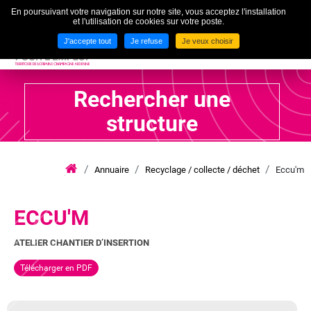
En poursuivant votre navigation sur notre site, vous acceptez l'installation
To
et l'utilisation de cookies sur votre poste.
MENU
J'accepte tout
Je refuse
Je veux choisir
Rechercher une
structure
Annuaire
Recyclage / collecte / déchet
Eccu'm
iae
grand
est
lca
ECCU'M
ATELIER CHANTIER D’INSERTION
Télécharger en PDF