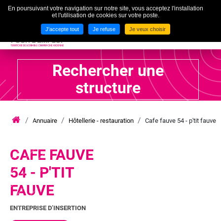
En poursuivant votre navigation sur notre site, vous acceptez l'installation
To
et l'utilisation de cookies sur votre poste.
MENU
J'accepte tout
Je refuse
Je veux choisir
Rechercher une
structure
Annuaire
Hôtellerie - restauration
Cafe fauve 54 - p'tit fauve
iae
grand
est
lca
CAFE FAUVE
54 - P'TIT
FAUVE
ENTREPRISE D’INSERTION