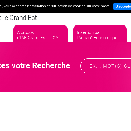
, vous acceptez l'installation et l'utilisation de cookies sur votre poste.
J'accepte
rtion par l'Activité Economique
Nos Newsle
 le Grand Est
A propos
Insertion par
d'IAE Grand Est - LCA
l'Activité Economique
tes votre Recherche