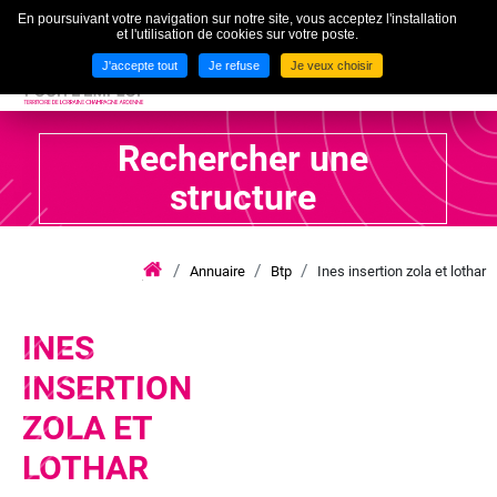
En poursuivant votre navigation sur notre site, vous acceptez l'installation
To
et l'utilisation de cookies sur votre poste.
MENU
J'accepte tout
Je refuse
Je veux choisir
Rechercher une
structure
Annuaire
Btp
Ines insertion zola et lothar
iae
grand
est
lca
INES
INSERTION
ZOLA ET
LOTHAR