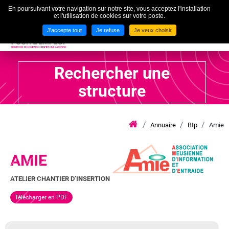
En poursuivant votre navigation sur notre site, vous acceptez l'installation
To
et l'utilisation de cookies sur votre poste.
MENU
J'accepte tout
Je refuse
Je veux choisir
Rechercher une
structure
Annuaire
Btp
Amie
iae
grand
est
lca
AMIE
ATELIER CHANTIER D’INSERTION
Télécharger en PDF