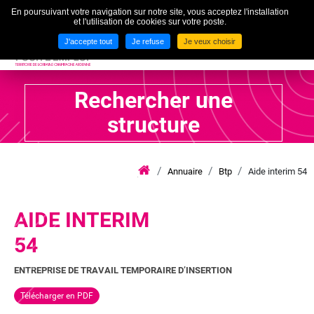
En poursuivant votre navigation sur notre site, vous acceptez l'installation
To
et l'utilisation de cookies sur votre poste.
MENU
J'accepte tout
Je refuse
Je veux choisir
Rechercher une
structure
Annuaire
Btp
Aide interim 54
iae
grand
est
lca
AIDE INTERIM
54
ENTREPRISE DE TRAVAIL TEMPORAIRE D’INSERTION
Télécharger en PDF