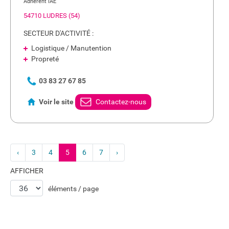
Adhérent IAE
54710 LUDRES (54)
SECTEUR D'ACTIVITÉ :
Logistique / Manutention
Propreté
03 83 27 67 85
Voir le site
Contactez-nous
‹
3
4
5
6
7
›
AFFICHER
éléments / page